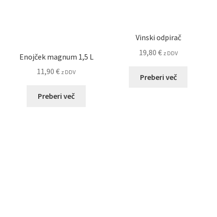
Vinski odpirač
19,80
€
z DDV
Enojček magnum 1,5 L
11,90
€
z DDV
Preberi več
Preberi več