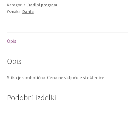
količina
Kategorija:
Darilni program
Oznaka:
Darila
Opis
Opis
Slika je simbolična. Cena ne vključuje steklenice.
Podobni izdelki