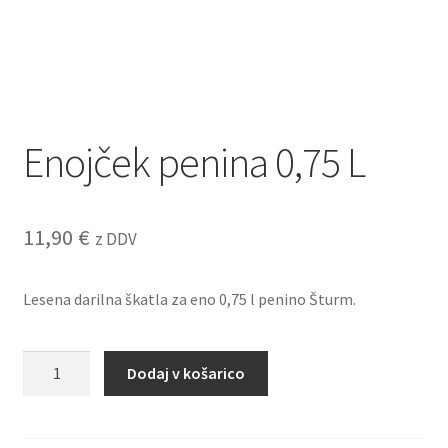
Enojček penina 0,75 L
11,90
€
z DDV
Lesena darilna škatla za eno 0,75 l penino Šturm.
Enojček
Dodaj v košarico
penina
0,75
L