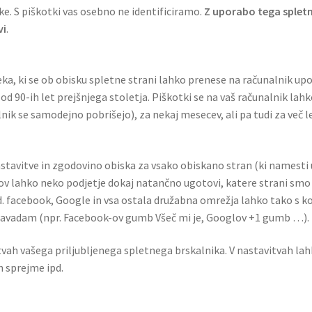
e. S piškotki vas osebno ne identificiramo.
Z uporabo tega spletn
vi
.
a, ki se ob obisku spletne strani lahko prenese na računalnik upo
 od 90-ih let prejšnjega stoletja. Piškotki se na vaš računalnik la
alnik se samodejno pobrišejo), za nekaj mesecev, ali pa tudi za ve
stavitve in zgodovino obiska za vsako obiskano stran (ki namesti 
ov lahko neko podjetje dokaj natančno ugotovi, katere strani smo ž
d. facebook, Google in vsa ostala družabna omrežja lahko tako s ko
navadam (npr. Facebook-ov gumb Všeč mi je, Googlov +1 gumb …).
vah vašega priljubljenega spletnega brskalnika. V nastavitvah lah
h sprejme ipd.