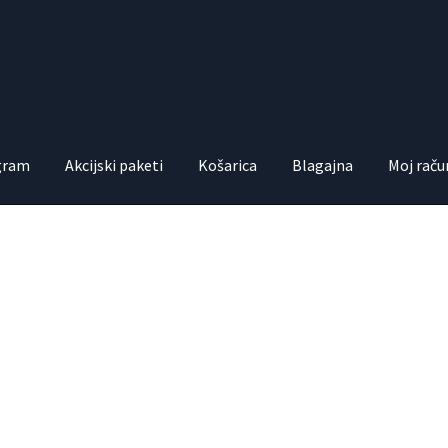
ogram
Akcijski paketi
Košarica
Blagajna
Moj raču