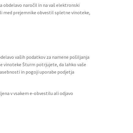
 obdelavo naročil in na vaš elektronski
vili med prejemnike obvestil spletne vinoteke,
obdelavo vaših podatkov za namene pošiljanja
tne vinoteke Šturm potrjujete, da lahko vaše
zasebnosti in pogoji uporabe podjetja
vljena v vsakem e-obvestilu ali odjavo