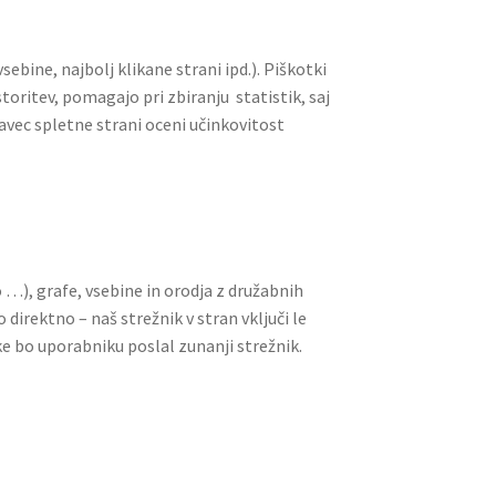
ebine, najbolj klikane strani ipd.). Piškotki
oritev, pomagajo pri zbiranju statistik, saj
avec spletne strani oceni učinkovitost
 …), grafe, vsebine in orodja z družabnih
direktno – naš strežnik v stran vključi le
ke bo uporabniku poslal zunanji strežnik.