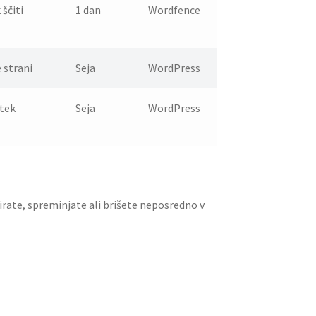
ščiti
1 dan
Wordfence
 strani
Seja
WordPress
otek
Seja
WordPress
irate, spreminjate ali brišete neposredno v