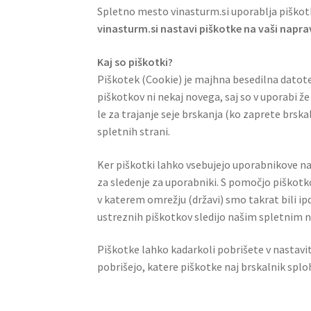
Spletno mesto vinasturm.si uporablja piškotk
vinasturm.si nastavi piškotke na vaši napra
Kaj so piškotki?
Piškotek (Cookie) je majhna besedilna datotek
piškotkov ni nekaj novega, saj so v uporabi že
le za trajanje seje brskanja (ko zaprete brsk
spletnih strani.
Ker piškotki lahko vsebujejo uporabnikove na
za sledenje za uporabniki. S pomočjo piškotk
v katerem omrežju (državi) smo takrat bili ip
ustreznih piškotkov sledijo našim spletnim 
Piškotke lahko kadarkoli pobrišete v nastavit
pobrišejo, katere piškotke naj brskalnik splo