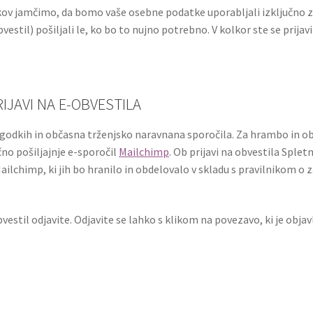
ov jamčimo, da bomo vaše osebne podatke uporabljali izključno za
vestil) pošiljali le, ko bo to nujno potrebno. V kolkor ste se prija
IJAVI NA E-OBVESTILA
dogodkih in občasna trženjsko naravnana sporočila. Za hrambo in 
o pošiljajnje e-sporočil
Mailchimp
. Ob prijavi na obvestila Sple
chimp, ki jih bo hranilo in obdelovalo v skladu s pravilnikom o 
bvestil odjavite. Odjavite se lahko s klikom na povezavo, ki je obja