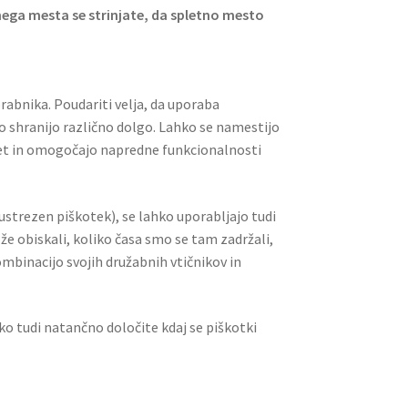
ega mesta se strinjate, da spletno mesto
rabnika. Poudariti velja, da uporaba
hko shranijo različno dolgo. Lahko se namestijo
č let in omogočajo napredne funkcionalnosti
ustrezen piškotek), se lahko uporabljajo tudi
e obiskali, koliko časa smo se tam zadržali,
mbinacijo svojih družabnih vtičnikov in
ko tudi natančno določite kdaj se piškotki