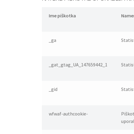
Ime piškotka
Name
_ga
Statis
_gat_gtag_UA_147659442_1
Statis
_gid
Statis
wfwaf-authcookie-
Piškot
uporab