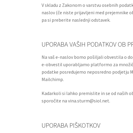
V skladu z Zakonom o varstvu osebnih podatk
naslov (če niste prijavljeni med prejemnike ob
pa si preberite naslednji odstavek.
UPORABA VAŠIH PODATKOV OB PR
Na vaš e-naslov bomo pošiljali obvestila o 
e-obvestil uporabljamo platformo za množičn
podatke posredujemo neposredno podjetju Mail
Mailchimp.
Kadarkoli si lahko premislite in se od naših o
sporočite na vina.sturm@siol.net.
UPORABA PIŠKOTKOV