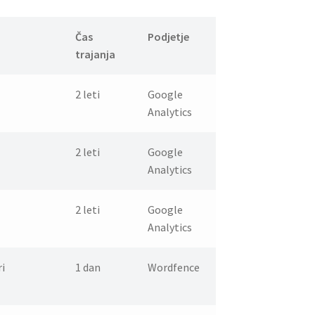
Čas
Podjetje
trajanja
2 leti
Google
Analytics
2 leti
Google
Analytics
2 leti
Google
Analytics
i
1 dan
Wordfence