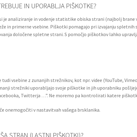
REBUJE IN UPORABLJA PIŠKOTKE?
je analiziranje in vodenje statistike obiska strani (najbolj brane vs
e in primerne vsebine. Piškotki pomagajo pri izvajanju spletnih st
ovanja določene spletne strani. S pomočjo piškotkov lahko upravlj
 tudi vsebine z zunanjih strežnikov, kot npr. videe (YouTube, Vimeo
nji strežniki uporabljajo svoje piškotke in jih uporabniku pošljejo 
 Facebooka, Twitterja …”. Ne moremo pa kontrolirati katere piškot
oče onemogočiti v nastavitvah vašega brsklanika.
A STRAN (LASTNI PIŠKOTKI)?