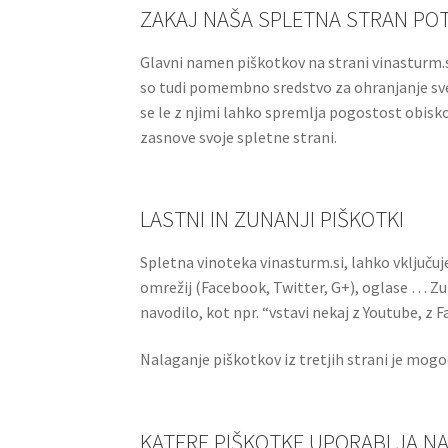
ZAKAJ NAŠA SPLETNA STRAN POT
Glavni namen piškotkov na strani vinasturm.si 
so tudi pomembno sredstvo za ohranjanje svež
se le z njimi lahko spremlja pogostost obisk
zasnove svoje spletne strani.
LASTNI IN ZUNANJI PIŠKOTKI
Spletna vinoteka vinasturm.si, lahko vključuje
omrežij (Facebook, Twitter, G+), oglase … Zuna
navodilo, kot npr. “vstavi nekaj z Youtube, z
Nalaganje piškotkov iz tretjih strani je mog
KATERE PIŠKOTKE UPORABLJA NAŠ