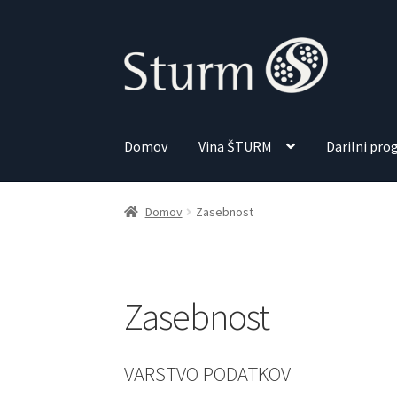
Skip
Skip
to
to
navigation
content
Domov
Vina ŠTURM
Darilni pr
Domov
Zasebnost
Zasebnost
VARSTVO PODATKOV