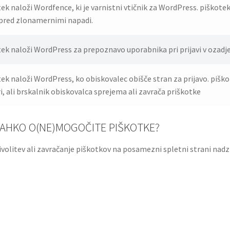
ek naloži Wordfence, ki je varnistni vtičnik za WordPress. piškotek 
 pred zlonamernimi napadi.
ek naloži WordPress za prepoznavo uporabnika pri prijavi v ozadje
ek naloži WordPress, ko obiskovalec obišče stran za prijavo. pišk
i, ali brskalnik obiskovalca sprejema ali zavrača priškotke
 LAHKO O(NE)MOGOČITE PIŠKOTKE?
volitev ali zavračanje piškotkov na posamezni spletni strani nadz