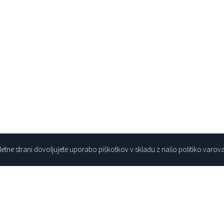
etne strani dovoljujete uporabo piškotkov v skladu z našo politiko varov