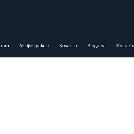
ogram
Akcijski paketi
Košarica
Blagajna
Moj raču