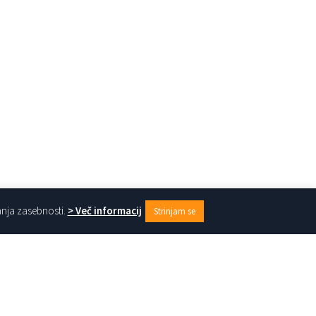
anja zasebnosti.
> Več informacij
Strinjam se
1
2