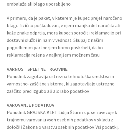
embalaža ali blago uporabljeno.
V primeru, da je paket, v katerem je kupec prejel naročeno
blago fizično poškodovan, v njem manjka del naročila ali
kaže znake odprtja, mora kupec sporočiti reklamacijo pri
dostavni službi in nam v vednost. Skupaj z našim
pogodbenim partnerjem bomo poskrbeli, da bo
reklamacija rešena v najkrajšem možnem času.
VARNOST SPLETNE TRGOVINE
Ponudnik zagotavlja ustrezna tehnološka sredstva in
varnostno-zaščitne sisteme, ki zagotavljajo ustrezno
zaščito pred izgubo ali zlorabo podatkov.
VAROVANJE PODATKOV
Ponudnik GRAJSKA KLET Lidija Šturm s.p. se zavezuje k
trajnemu varovanju vseh osebnih podatkov v skladu z
določili Zakona o varstvu osebnih podatkov. Vsi podatki,