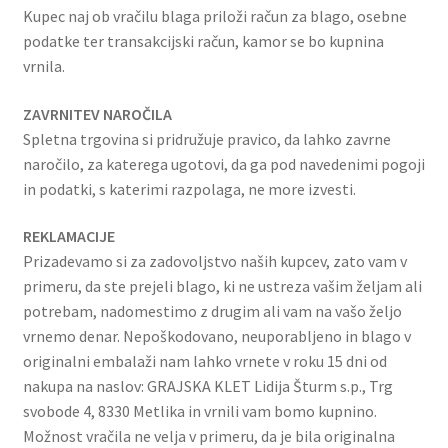
Kupec naj ob vračilu blaga priloži račun za blago, osebne
podatke ter transakcijski račun, kamor se bo kupnina
vrnila.
ZAVRNITEV NAROČILA
Spletna trgovina si pridružuje pravico, da lahko zavrne
naročilo, za katerega ugotovi, da ga pod navedenimi pogoji
in podatki, s katerimi razpolaga, ne more izvesti.
REKLAMACIJE
Prizadevamo si za zadovoljstvo naših kupcev, zato vam v
primeru, da ste prejeli blago, ki ne ustreza vašim željam ali
potrebam, nadomestimo z drugim ali vam na vašo željo
vrnemo denar. Nepoškodovano, neuporabljeno in blago v
originalni embalaži nam lahko vrnete v roku 15 dni od
nakupa na naslov: GRAJSKA KLET Lidija Šturm s.p., Trg
svobode 4, 8330 Metlika in vrnili vam bomo kupnino.
Možnost vračila ne velja v primeru, da je bila originalna