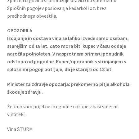
Spletna trgovina si pridružuje pravico do sprememb
Splošnih pogojev poslovanja kadarkoli oz. brez
predhodnega obvestila.
OPOZORILA
Izdajanje in dostava vina se lahko izvede samo osebam,
starejšim od 18 let. Zato mora biti kupec v času oddaje
naročila polnoleten. V nasprotnem primeru ponudnik
odstopa od pogodbe. Kupec/uporabnik s strinjanjem s
splošnimi pogoji potrjuje, da je starejši od 18 let.
Minister za zdravje opozarja: prekomerno pitje alkohola
škoduje zdravju.
Želimo vam prijetne in ugodne nakupe v naši spletni
vinoteki.
Vina ŠTURM