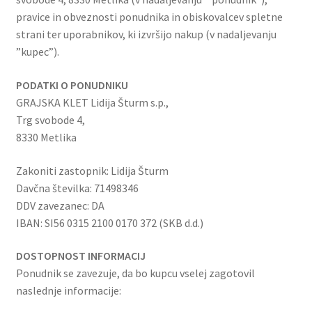
pravice in obveznosti ponudnika in obiskovalcev spletne
strani ter uporabnikov, ki izvršijo nakup (v nadaljevanju
”kupec”).
PODATKI O PONUDNIKU
GRAJSKA KLET Lidija Šturm s.p.,
Trg svobode 4,
8330 Metlika
Zakoniti zastopnik: Lidija Šturm
Davčna številka: 71498346
DDV zavezanec: DA
IBAN: SI56 0315 2100 0170 372 (SKB d.d.)
DOSTOPNOST INFORMACIJ
Ponudnik se zavezuje, da bo kupcu vselej zagotovil
naslednje informacije: