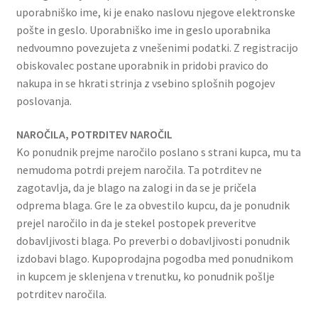
uporabniško ime, ki je enako naslovu njegove elektronske
pošte in geslo. Uporabniško ime in geslo uporabnika
nedvoumno povezujeta z vnešenimi podatki. Z registracijo
obiskovalec postane uporabnik in pridobi pravico do
nakupa in se hkrati strinja z vsebino splošnih pogojev
poslovanja.
NAROČILA, POTRDITEV NAROČIL
Ko ponudnik prejme naročilo poslano s strani kupca, mu ta
nemudoma potrdi prejem naročila. Ta potrditev ne
zagotavlja, da je blago na zalogi in da se je pričela
odprema blaga. Gre le za obvestilo kupcu, da je ponudnik
prejel naročilo in da je stekel postopek preveritve
dobavljivosti blaga. Po preverbi o dobavljivosti ponudnik
izdobavi blago. Kupoprodajna pogodba med ponudnikom
in kupcem je sklenjena v trenutku, ko ponudnik pošlje
potrditev naročila.