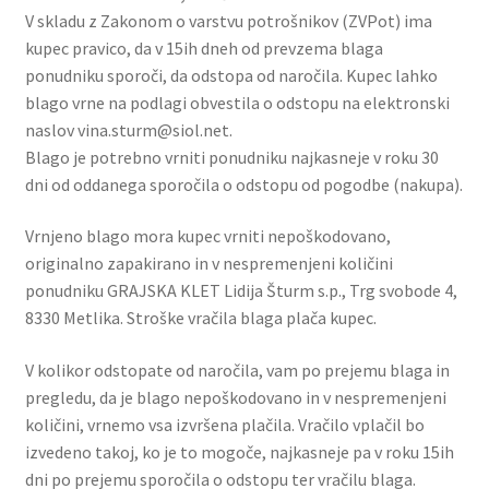
V skladu z Zakonom o varstvu potrošnikov (ZVPot) ima
kupec pravico, da v 15ih dneh od prevzema blaga
ponudniku sporoči, da odstopa od naročila. Kupec lahko
blago vrne na podlagi obvestila o odstopu na elektronski
naslov vina.sturm@siol.net.
Blago je potrebno vrniti ponudniku najkasneje v roku 30
dni od oddanega sporočila o odstopu od pogodbe (nakupa).
Vrnjeno blago mora kupec vrniti nepoškodovano,
originalno zapakirano in v nespremenjeni količini
ponudniku GRAJSKA KLET Lidija Šturm s.p., Trg svobode 4,
8330 Metlika. Stroške vračila blaga plača kupec.
V kolikor odstopate od naročila, vam po prejemu blaga in
pregledu, da je blago nepoškodovano in v nespremenjeni
količini, vrnemo vsa izvršena plačila. Vračilo vplačil bo
izvedeno takoj, ko je to mogoče, najkasneje pa v roku 15ih
dni po prejemu sporočila o odstopu ter vračilu blaga.