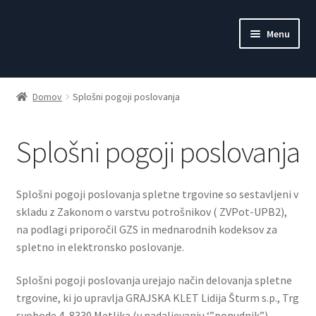
Skip
Skip
Menu
to
to
navigation
content
Domov
Domov
Splošni pogoji poslovanja
Expand
Vina ŠTURM
child
Splošni pogoji poslovanja
menu
Darilni program
Akcijski paketi
Splošni pogoji poslovanja spletne trgovine so sestavljeni v
skladu z Zakonom o varstvu potrošnikov ( ZVPot-UPB2),
Košarica
na podlagi priporočil GZS in mednarodnih kodeksov za
spletno in elektronsko poslovanje.
Blagajna
Splošni pogoji poslovanja urejajo način delovanja spletne
trgovine, ki jo upravlja GRAJSKA KLET Lidija Šturm s.p., Trg
Moj račun
svobode 4, 8330 Metlika (v nadaljevanju ‘”ponudnik”),