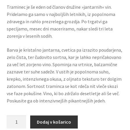
Traminec je še eden od članov družine »jantarnih« vin.
Pridelamo ga samo v najboljših letnikih, iz popolnoma
zdravega in rahlo prezrelega grozdja. Po trgatvi ga
specljamo, mesec dni maceriramo, nakar sledi tri leta
zorenja v lesenih sodih.
Barva je kristalno jantarna, cvetica pa izrazito poudarjena,
zelo čista, ter čudovito sortna, kar je lahko nepričakovano
za več let zorjeno vino. Spominja na vrtnice, balzamične
zaznave ter suhe sadeže. V ustih je popolnoma suho,
krepko, intenzivnega okusa, z oljnato teksturo ter dolgim
zatonom. Sortnost traminca se kot rdeča nit vleče skozi
vse faze pokušine. Vino, ki bo zdržalo desetletje ali še več.
Poskusite ga ob intenzivnejših pikantnejših jedeh.
Traminec
Dodaj v košarico
2013