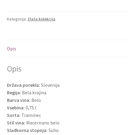
količina
Kategorija:
Zlata kolekcija
Opis
Opis
Država porekla:
Slovenija
Regija:
Bela krajina
Barva vina:
Belo
Vsebina:
0,75 l
Sorta:
Traminec
Stil vina:
Macerirano belo
Sladkorna stopnja:
Suho