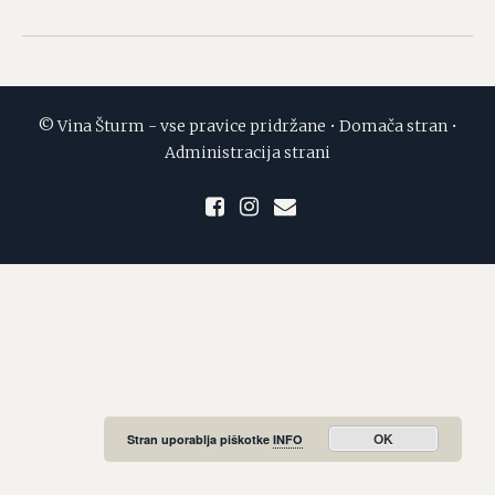
© Vina Šturm - vse pravice pridržane •
Domača stran
•
Administracija strani
OK
Stran uporablja piškotke
INFO