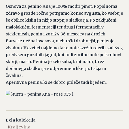
Osnova za penino Ana je 100% modri pinot. Popolnoma
zdravo grozde ročno potrgamo konec avgusta, ko vsebuje
še obilico kislin in nižjo stopnjo sladkorja. Po zaključeni
malolaktični fermentaciji ter drugi fermentaciji v
steklenicah, penina zori 24-36 mesecev na drožeh.
Barva je nežna lososova, mehurčki drobnejši, penjenje
živahno. V cvetici najdemo tako note svežih rdečih sadežev,
predvsem gozdnih jagod, kot tudi zorilne note po kruhovi
skorji, maslu. Penina je zelo suha, brut natur, brez
dodanega sladkorja v odpremnem likerju. Lažja in
živahna.
Aperitivna penina, ki se dobro prileže tudi k jedem.
Bela kolekcija
Kraljevina