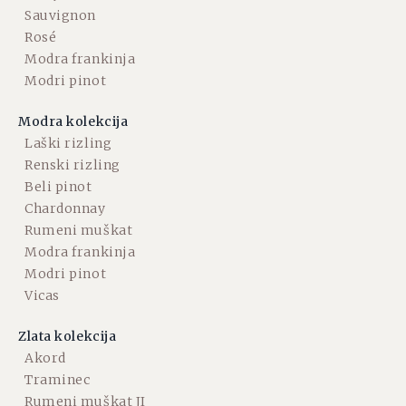
Sauvignon
Rosé
Modra frankinja
Modri pinot
Modra kolekcija
Laški rizling
Renski rizling
Beli pinot
Chardonnay
Rumeni muškat
Modra frankinja
Modri pinot
Vicas
Zlata kolekcija
Akord
Traminec
Rumeni muškat JI