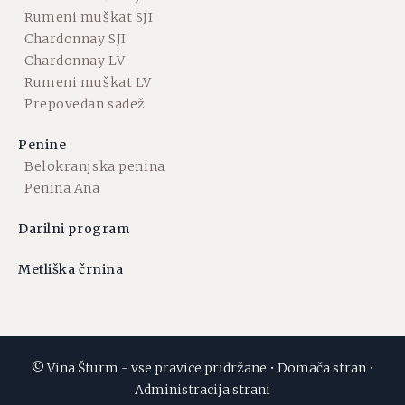
Rumeni muškat SJI
Chardonnay SJI
Chardonnay LV
Rumeni muškat LV
Prepovedan sadež
Penine
Belokranjska penina
Penina Ana
Darilni program
Metliška črnina
© Vina Šturm - vse pravice pridržane •
Domača stran
•
Administracija strani