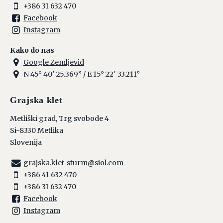
+386 31 632 470
Facebook
Instagram
Kako do nas
Google Zemljevid
N 45° 40′ 25.369” / E 15° 22′ 33.211”
Grajska klet
Metliški grad, Trg svobode 4
Si-8330 Metlika
Slovenija
grajska.klet-sturm@siol.com
+386 41 632 470
+386 31 632 470
Facebook
Instagram