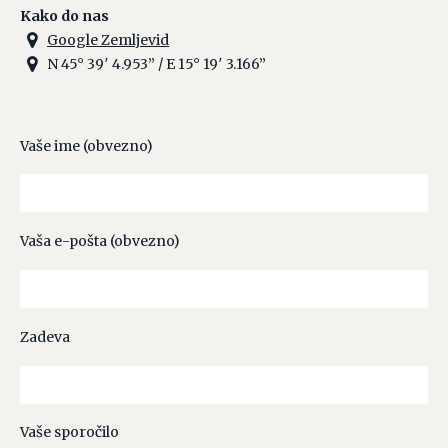
Kako do nas
Google Zemljevid
N 45° 39′ 4.953” / E 15° 19′ 3.166”
Vaše ime (obvezno)
Vaša e-pošta (obvezno)
Zadeva
Vaše sporočilo